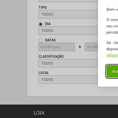
TIPO
Bem-v
O noss
DIA
seu co
perceb
DATAS
Ao cl
A
disp
Inform
CLASSIFICAÇÃO
Ace
LOCAL
LOJA